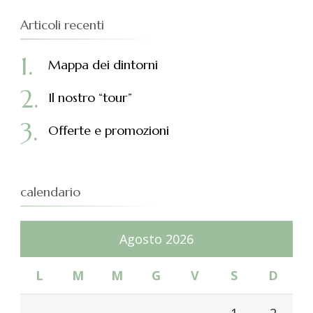
Articoli recenti
Mappa dei dintorni
Il nostro “tour”
Offerte e promozioni
calendario
Agosto 2026
L
M
M
G
V
S
D
1
2