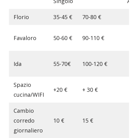
Singolo
Agg
Florio
35-45 €
70-80 €
1
Favaloro
50-60 €
90-110 €
(m
2
Ida
55-70€
100-120 €
(m
Spazio
+20 €
+ 30 €
+
cucina/WIFI
Cambio
corredo
10 €
15 €
+
giornaliero