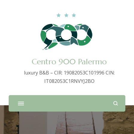
Centro 900 Palermo
luxury B&B – CIR: 19082053C101996 CIN:
IT082053C1RNVYJ2BO